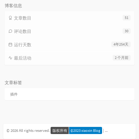
博客信息
文章数目
51
评论数目
30
运行天数
4年254天
最后活动
2 个月前
文章标签
插件
© 2026 All rights reserved.
|
版权所有
©2023 xiaoxin Blog
蜀ICP备
20210298