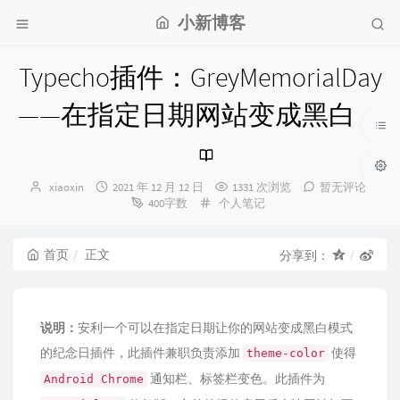
小新博客
Typecho插件：GreyMemorialDay
——在指定日期网站变成黑白
博
发
xiaoxin
2021 年 12 月 12 日
1331 次浏览
暂无评论
主：
布
分
400字数
个人笔记
时
类：
间：
首页
正文
分享到：
说明：
安利一个可以在指定日期让你的网站变成黑白模式
的纪念日插件，此插件兼职负责添加
使得
theme-color
通知栏、标签栏变色。此插件为
An­droid Chrome