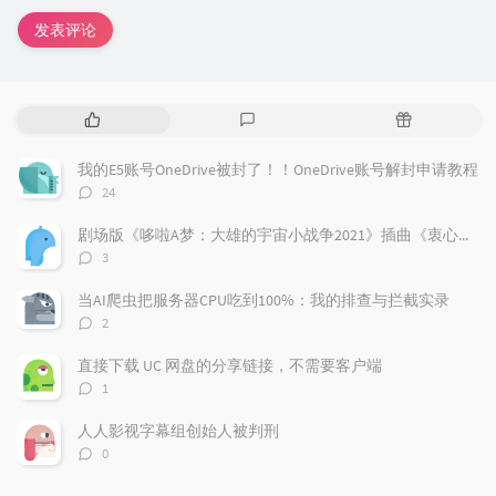
发表评论
热
最
随
门
新
机
文
评
文
我的E5账号OneDrive被封了！！OneDrive账号解封申请教程
章
论
章
评
24
论
数：
剧场版《哆啦A梦：大雄的宇宙小战争2021》插曲《衷心感谢》
评
3
论
数：
当AI爬虫把服务器CPU吃到100%：我的排查与拦截实录
评
2
论
数：
直接下载 UC 网盘的分享链接，不需要客户端
评
1
论
数：
人人影视字幕组创始人被判刑
评
0
论
数：