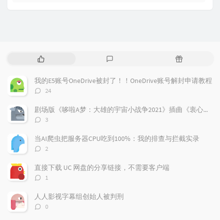
热
最
随
门
新
机
文
评
文
我的E5账号OneDrive被封了！！OneDrive账号解封申请教程
章
论
章
评
24
论
数：
剧场版《哆啦A梦：大雄的宇宙小战争2021》插曲《衷心感谢》
评
3
论
数：
当AI爬虫把服务器CPU吃到100%：我的排查与拦截实录
评
2
论
数：
直接下载 UC 网盘的分享链接，不需要客户端
评
1
论
数：
人人影视字幕组创始人被判刑
评
0
论