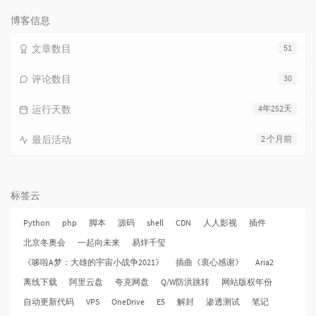
数：
博客信息
文章数目
51
评论数目
30
运行天数
4年252天
最后活动
2 个月前
标签云
Python
php
脚本
源码
shell
CDN
人人影视
插件
北京冬奥会
一起向未来
易烊千玺
《哆啦A梦：大雄的宇宙小战争2021》
插曲《衷心感谢》
Aria2
离线下载
阿里云盘
夸克网盘
Q/W防洪跳转
网站版权年份
自动更新代码
VPS
OneDrive
E5
解封
渗透测试
笔记