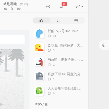
就是哪吒
新
- 唐汉霄
我乃哪吒三太子
吕艳婷 / 瀚墨
就是哪吒
唐汉霄
热
最
随
我乃哪吒三太子
王朝1982
门
新
机
文
评
文
我的E5账号OneDrive被封了！！OneDrive账号解封申请教程
在故事的最终
张碧晨
章
论
章
评
24
宝莲盛开
杨芮
论
数：
剧场版《哆啦A梦：大雄的宇宙小战争2021》插曲《衷心感谢》
陈塘关大战
杨芮
评
3
哪吒敖丙重塑肉身
杨芮
论
数：
当AI爬虫把服务器CPU吃到100%：我的排查与拦截实录
敖丙父子相见
杨芮
评
2
论
三龙王登场
杨芮
数：
直接下载 UC 网盘的分享链接，不需要客户端
“正版哪吒”亮相
杨芮
评
1
论
昆仑山到了
数：
人人影视字幕组创始人被判刑
阿鲲 / 王强 / 胡波涛 / Emanuele Frusi
申小豹登场
杨芮
评
0
论
勤勉的申公豹
杨芮 / 司嘉桐
数：
博客信息
憨憨土拨鼠
杨芮