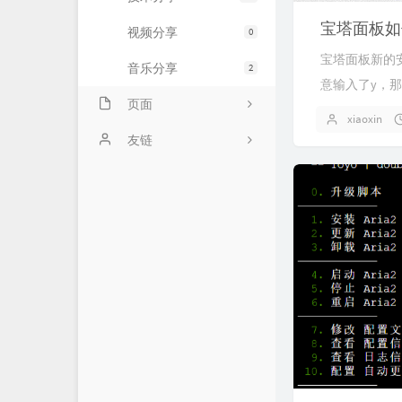
宝塔面板如
视频分享
0
宝塔面板新的
音乐分享
2
意输入了y，那
页面
xiaoxin
关于小新
友链
文章归档
友情链接