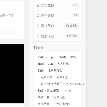
还吃，收你们来了
文章数目
杨芮
51
十二金仙大会
杨芮
评论数目
30
如果一不注
哪吒敖丙星夜交心
杨芮 / 司嘉桐
运行天数
4年253天
哪吒竹林大战申正道
阿鲲 / 王强 / 胡波涛 / Emanuele Frusi
哪吒对战石矶娘娘
最后活动
2 个月前
阿鲲 / 王强 / 胡波涛 / Emanuele Frusi
申公豹以一敌万
标签云
阿鲲 / 王强 / 胡波涛 / Emanuele Frusi
天元鼎降临
朱芸编
哪吒大战敖光
朱芸编
Python
php
脚本
源码
shell
CDN
人人影视
对战三龙王
朱芸编
插件
北京冬奥会
娘再抱抱你
一起向未来
易烊千玺
阿鲲 / 王强 / 胡波涛 / Emanuele Frusi
穿心咒
朱芸编
《哆啦A梦：大雄的宇宙小战争2021》
六臂哪吒踏龙而来
朱芸编
插曲《衷心感谢》
Aria2
万妖的胜利
朱芸编
离线下载
阿里云盘
少年携手
夸克网盘
Q/W防洪跳转