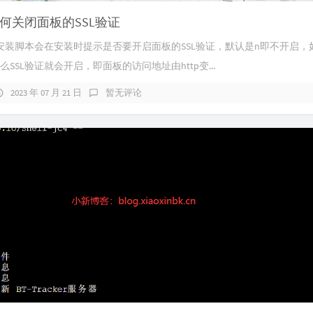
15
何关闭面板的SSL验证
16
安装脚本会在安装时提示是否要开启面板的SSL验证，默认是n即不开启，
17
么SSL验证就会开启，即面板的访问地址由http变...
18
2023 年 07 月 21 日
暂无评论
19
20
21
22
23
24
25
26
27
28