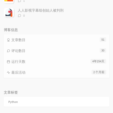
1
论
数：
人人影视字幕组创始人被判刑
评
0
论
数：
博客信息
文章数目
51
评论数目
30
运行天数
4年254天
最后活动
2 个月前
文章标签
Python