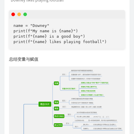
"Downey likes playing football"
name = "Downey"

print(f"My name is {name}")

print(f"{name} is a good boy")

print(f"{name} likes playing football")
总结变量与赋值