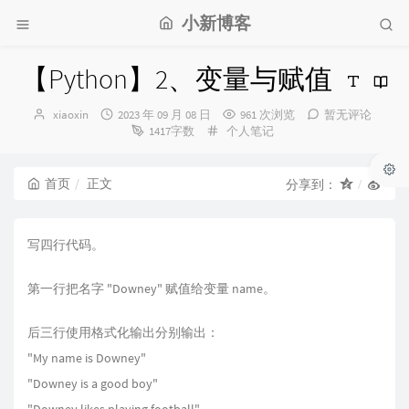
小新博客
【Python】2、变量与赋值
博
发
xiaoxin
2023 年 09 月 08 日
961 次浏览
暂无评论
主：
布
分
1417字数
个人笔记
时
类：
间：
首页
正文
分享到：
写四行代码。
第一行把名字 "Downey" 赋值给变量 name。
后三行使用格式化输出分别输出：
"My name is Downey"
"Downey is a good boy"