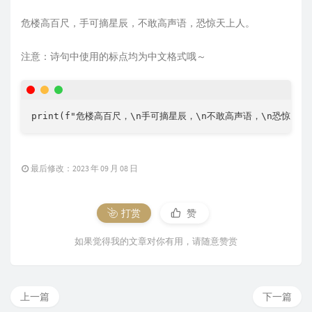
危楼高百尺，手可摘星辰，不敢高声语，恐惊天上人。
注意：诗句中使用的标点均为中文格式哦～
print(f"危楼高百尺，\n手可摘星辰，\n不敢高声语，\n恐惊天上
最后修改：2023 年 09 月 08 日
打赏
赞
如果觉得我的文章对你有用，请随意赞赏
上一篇
下一篇